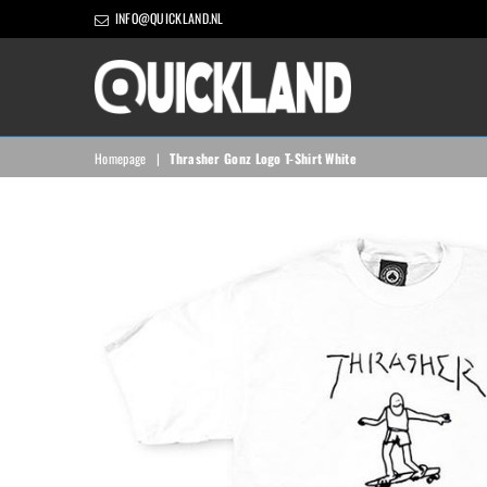
INFO@QUICKLAND.NL
QUICKLAND
Homepage
|
Thrasher Gonz Logo T-Shirt White