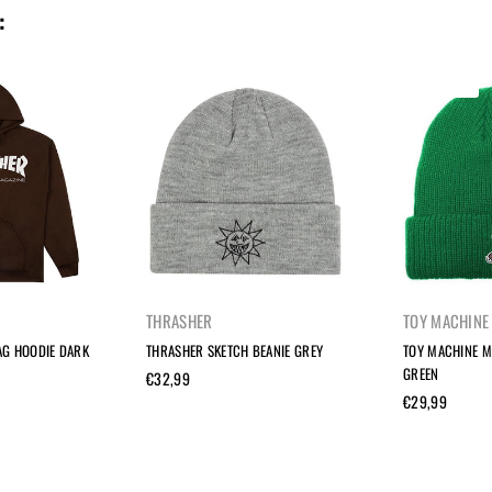
:
UITVERKOCHT
THRASHER
TOY MACHINE
AG HOODIE DARK
THRASHER SKETCH BEANIE GREY
TOY MACHINE M
GREEN
Normale
€32,99
prijs
Normale
€29,99
prijs