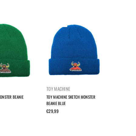
UITVERKOCHT
TOY MACHINE
THRASHER
ONSTER BEANIE
TOY MACHINE SKETCH MONSTER
THRASHER 
BEANIE BLUE
HEATHER
Normale
Normale
€29,99
€84,99
prijs
prijs