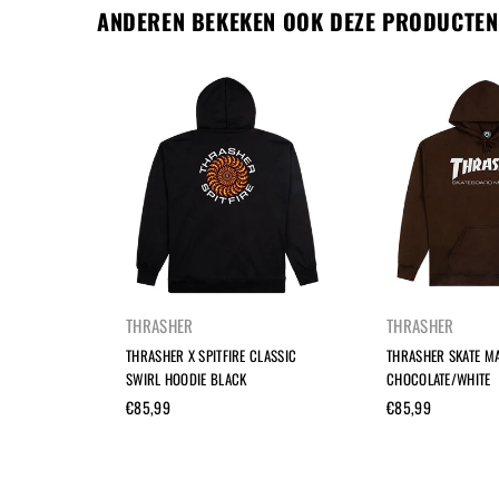
ANDEREN BEKEKEN OOK DEZE PRODUCTEN
THRASHER
THRASHER
RT
THRASHER X SPITFIRE CLASSIC
THRASHER SKATE M
SWIRL HOODIE BLACK
CHOCOLATE/WHITE
Normale
Normale
€85,99
€85,99
prijs
prijs