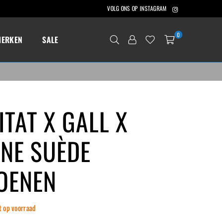
Instagram
VOLG ONS OP INSTAGRAM
0
MERKEN
SALE
ITAT X GALL X
NE SUÈDE
OENEN
t op voorraad