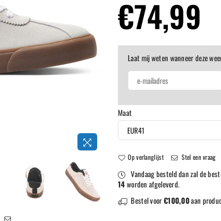
Normale
€74,99
prijs
Laat mij weten wanneer deze wee
Maat
Op verlanglijst
Stel een vraag
Vandaag besteld dan zal de best
14
worden afgeleverd.
Bestel voor
€100,00
aan produc