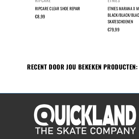
RIPCARE
ETNIES
 LELAND
RIPCARE CLEAR SHOE REPAIR
ETNIES MARANA X M
HOENEN
BLACK/BLACK/BLA
Normale
€8,99
SKATESCHOENEN
prijs
Normale
€79,99
prijs
RECENT DOOR JOU BEKEKEN PRODUCTEN: