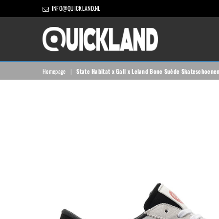
INFO@QUICKLAND.NL
QUICKLAND
Homepage
|
State Habitat x Gall x Leland Bone Suède Skateschoene