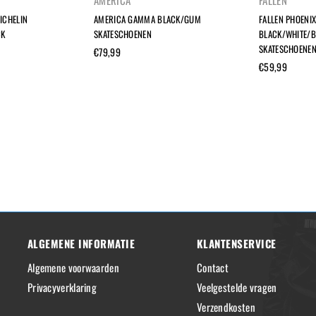
AMERICA
FALLEN
ICHELIN
AMERICA GAMMA BLACK/GUM
FALLEN PHOENI
CK
SKATESCHOENEN
BLACK/WHITE/
SKATESCHOENE
Normale
€79,99
prijs
Normale
€59,99
prijs
ALGEMENE INFORMATIE
KLANTENSERVICE
Algemene voorwaarden
Contact
Privacyverklaring
Veelgestelde vragen
Verzendkosten