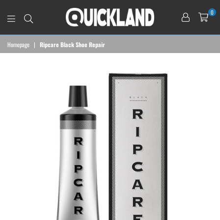
0
QUICKLAND
Homepage
|
Ripcare Black Shoe Repair