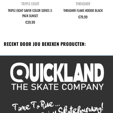
TRIPLE EIGHT
THRASHER
TRIPLE EIGHT SAVER COLOR SERIES 3-
THRASHER FLAME HOODIE BLACK
PACK SUNSET
Normale
€79,99
Normale
prijs
€39,99
prijs
RECENT DOOR JOU BEKEKEN PRODUCTEN: