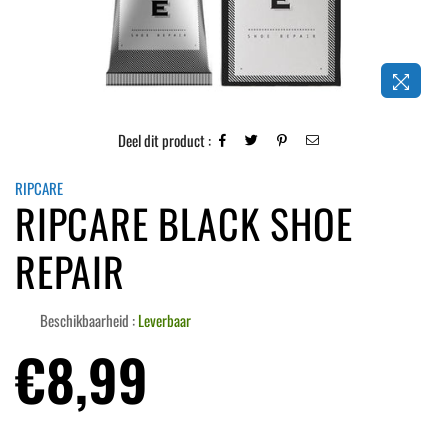
Deel dit product :
RIPCARE
RIPCARE BLACK SHOE
REPAIR
Beschikbaarheid :
Leverbaar
Normale
€8,99
prijs