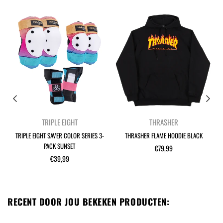
TRIPLE EIGHT
THRASHER
TRIPLE EIGHT SAVER COLOR SERIES 3-
THRASHER FLAME HOODIE BLACK
PACK SUNSET
Normale
€79,99
Normale
prijs
€39,99
prijs
RECENT DOOR JOU BEKEKEN PRODUCTEN: