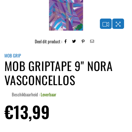
Deel dit product :
MOB GRIP
MOB GRIPTAPE 9" NORA
VASCONCELLOS
Beschikbaarheid :
Leverbaar
Normale
€13,99
prijs