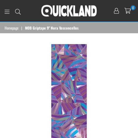
0
QUICKLAND
Homepage
|
MOB Griptape 9" Nora Vasconcellos