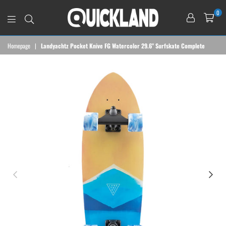
0
QUICKLAND
Homepage
|
Landyachtz Pocket Knive FG Watercolor 29.6" Surfskate Complete