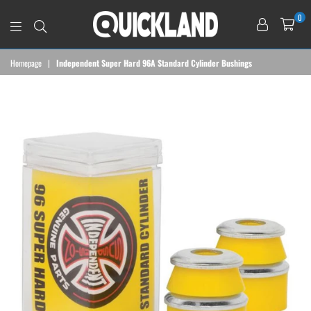
0
QUICKLAND
Homepage
|
Independent Super Hard 96A Standard Cylinder Bushings