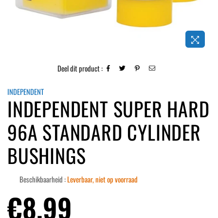
Deel dit product :
INDEPENDENT
INDEPENDENT SUPER HARD
96A STANDARD CYLINDER
BUSHINGS
Beschikbaarheid :
Leverbaar, niet op voorraad
Normale
€8,99