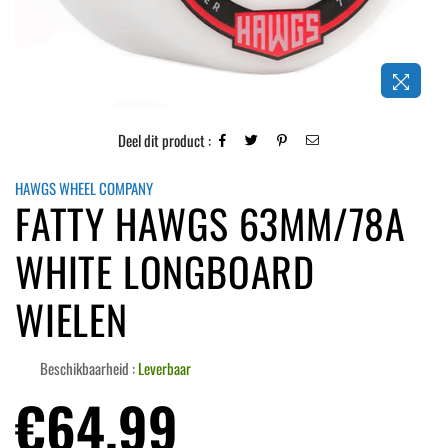
Deel dit product :
HAWGS WHEEL COMPANY
FATTY HAWGS 63MM/78A
WHITE LONGBOARD
WIELEN
Beschikbaarheid :
Leverbaar
Normale
€64,99