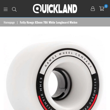
0
QUICKLAND
Homepage
|
Fatty Hawgs 63mm/78A White Longboard Wielen