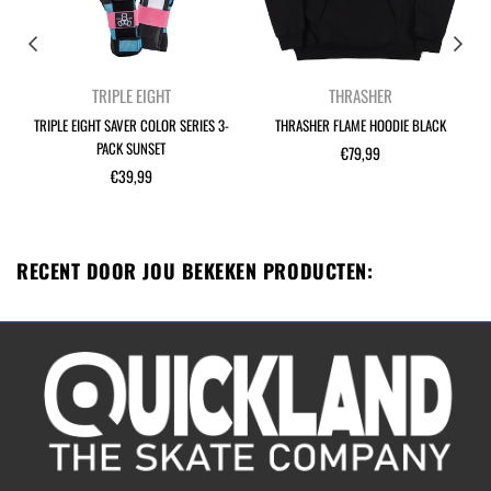
TRIPLE EIGHT
THRASHER
TRIPLE EIGHT SAVER COLOR SERIES 3-
THRASHER FLAME HOODIE BLACK
PACK SUNSET
Normale
€79,99
Normale
prijs
€39,99
prijs
RECENT DOOR JOU BEKEKEN PRODUCTEN: