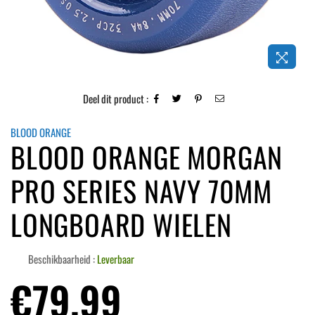
Deel dit product :
BLOOD ORANGE
BLOOD ORANGE MORGAN
PRO SERIES NAVY 70MM
LONGBOARD WIELEN
Beschikbaarheid :
Leverbaar
Normale
€79,99